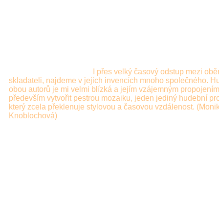
Despite the two centuries that separate these composers' lives
possible to find many similarities in their Inventions. Both of 
sets of works are very close to my heart and by joining them i
way I set out to create a colourful tapestry − a single musical
stream
which unites their temporal and stylistic differences.
(Monika Knoblochová)
I přes velký časový odstup mezi ob
skladateli, najdeme v jejich
invencích mnoho společného. H
obou autorů je mi velmi blízká a
jejím vzájemným propojením
především vytvořit pestrou
mozaiku, jeden jediný hudební pr
který zcela překlenuje stylovou
a časovou vzdálenost.
(Moni
Knoblochová)