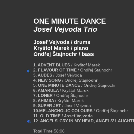
ONE MINUTE DANCE
Josef Vejvoda Trio
Josef Vejvoda / drums
Kryštof Marek / piano
Ondřej Štajnochr / bass
1. ADVENT BLUES 
/ Kryštof Marek
2. FLAVOUR OF TIME 
/ Ondřej Štajnochr
3. AUDES 
/ Josef Vejvoda
4. NEW SONG 
/ Ondřej Štajn
ochr
5. ONE MINUTE DANCE 
/ Ondřej Štajnochr
6. AMARULA 
/ Kryštof Marek
7. LONER 
/ Ondřej Štajnochr
8. AHIMSA 
/ Kryštof Marek
9. SUPER JET 
/ Josef Vejvoda
10.MELANCHOLIC COLOURS 
/ Ondřej Štajnochr
11. OLD TIME / Josef Vejvoda
12. ANGELS' CRY IN MY HEAD, ANGELS' LAUGHT
Total Time 58:06