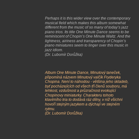
Perhaps it is this wider view over the contemporary 
musical field which makes this album somewhat 
different from the music of so many of today’s jazz 
piano trios. Its title One Minute Dance seems to be 
reminiscent of Chopin’s One Minute Waltz. And the 
lightness, airiness and transparency of Chopin’s 
piano miniatures seem to linger over this music in 
jazz idiom.
(Dr. Lubomír Dorůžka)
Album One Minute Dance, Minutový taneček, 
připomíná názvem Minutový valčík Fryderyka 
Chopina. Není to náhodou - většina jeho skladeb, 
byť pocházejících od všech tří členů souboru, má 
lehkost, vzdušnost a průzračnost evokující 
Chopinovy miniaturky. Charakteru tohoto 
klavírního tria to dodává ráz dílny, v níž všichni 
hovoří stejným jazykem a dýchají ve stejném 
rytmu.
(Dr. Lubomír Dorůžka)